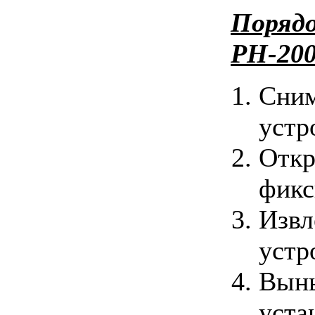
Порядо
PH-20
Сним
устр
Откр
фикс
Извл
устр
Вынь
уста