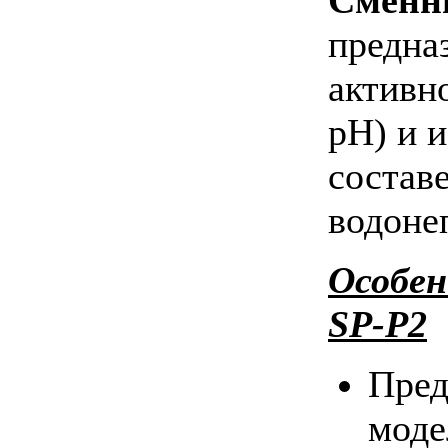
предна
активн
pH) и 
состав
водоне
Особен
SP-P2
Пред
моде