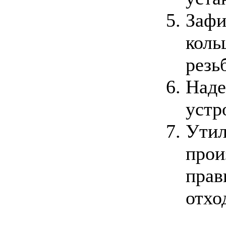
Зафи
коль
резь
Наде
устр
Утил
прои
прав
отхо