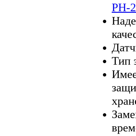
PH-2
Наде
каче
Датч
Тип 
Имее
защи
хран
Заме
врем