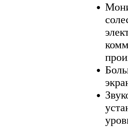
Мони
соле
элек
комм
прои
Боль
экра
Звук
уста
уров