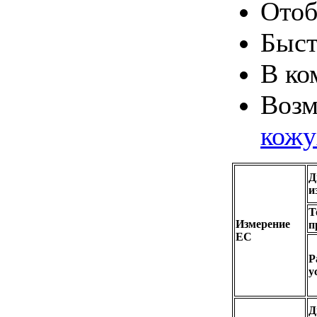
Отоб
Быст
В ко
Возм
кожу
Д
и
Т
Измерение
п
EC
Р
у
Д