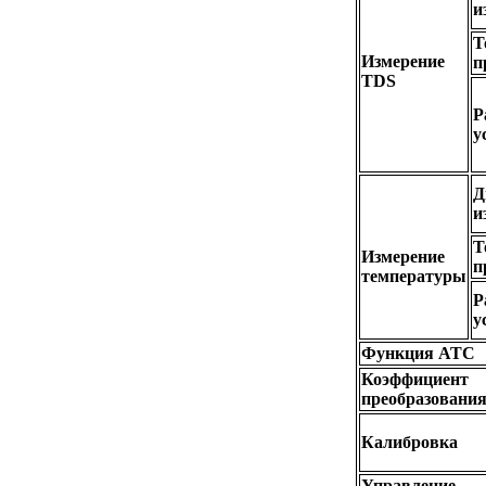
и
Т
Измерение
п
TDS
Р
у
Д
и
Т
Измерение
п
температуры
Р
у
Функция ATC
Коэффициент
преобразовани
Калибровка
Управление