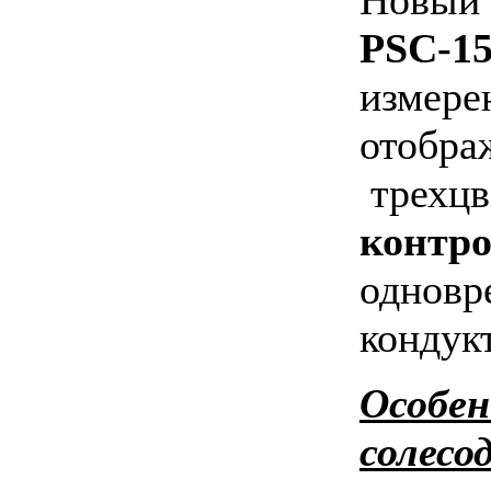
PSС-1
измере
отобра
трехцв
контро
одновр
кондук
Особен
солесо