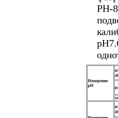
PH-8
подв
кали
pH7.
одно
и
д
Измерение
pH
р
т
и
д
Измерение