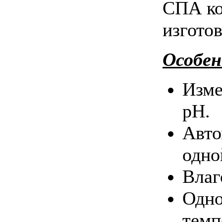
СПА ко
изгото
Особен
Изме
pH.
Авто
одно
Влаг
Одно
темп