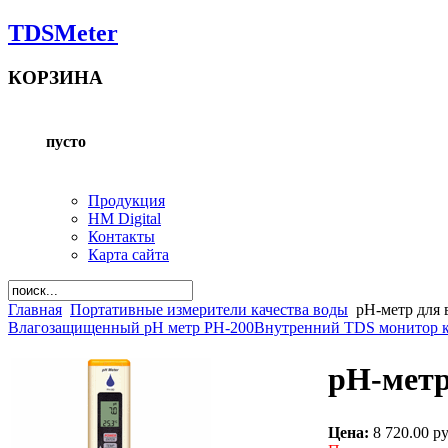
TDSMeter
КОРЗИНА
пусто
Продукция
HM Digital
Контакты
Карта сайта
Главная
Портативные измерители качества воды
pH-метр для 
Влагозащищенный pH метр PH-200
Внутренний TDS монитор к
pH-метр
Цена:
8 720.00 р