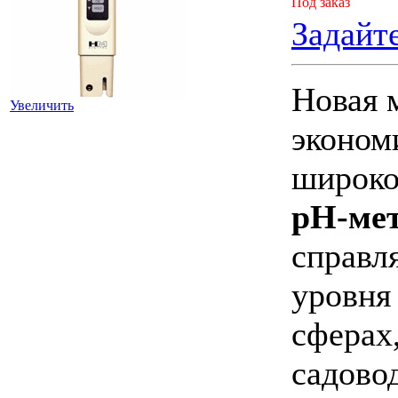
Под заказ
Задайт
Новая 
Увеличить
эконом
широко
pH-мет
справл
уровня
сферах
садово