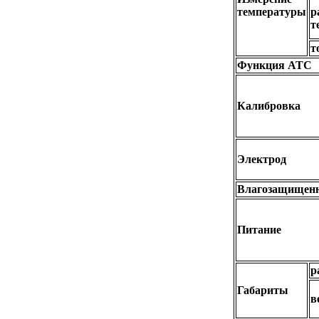
температуры
р
т
т
Функция ATC
Калибровка
Электрод
Влагозащищенн
Питание
р
Габариты
в