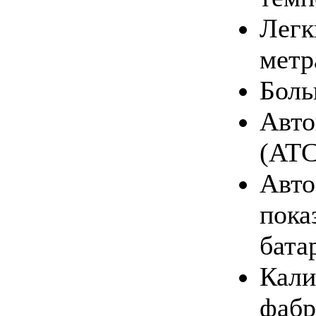
Легк
метр
Боль
Авто
(ATC
Авто
пока
бата
Кали
фабр