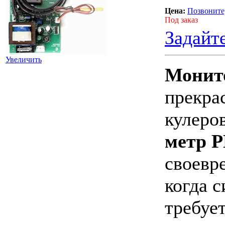
Цена:
Позвоните
Под заказ
Задайт
Увеличить
Монито
прекра
кулеро
метр 
своевр
когда 
требуе