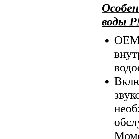
Особен
воды P
OEM-
внут
водо
Вклю
звук
необ
обсл
Моме