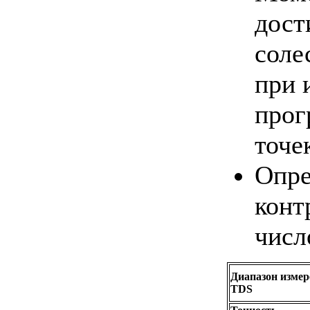
дост
соле
при 
прог
точе
Опре
конт
числ
Диапазон изме
TDS